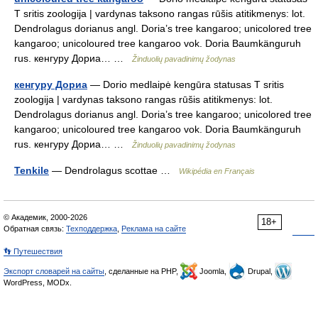
T sritis zoologija | vardynas taksono rangas rūšis atitikmenys: lot.
Dendrolagus dorianus angl. Doria’s tree kangaroo; unicolored tree
kangaroo; unicoloured tree kangaroo vok. Doria Baumkänguruh
rus. кенгуру Дориа… …
Žinduolių pavadinimų žodynas
кенгуру Дориа
— Dorio medlaipė kengūra statusas T sritis
zoologija | vardynas taksono rangas rūšis atitikmenys: lot.
Dendrolagus dorianus angl. Doria’s tree kangaroo; unicolored tree
kangaroo; unicoloured tree kangaroo vok. Doria Baumkänguruh
rus. кенгуру Дориа… …
Žinduolių pavadinimų žodynas
Tenkile
— Dendrolagus scottae …
Wikipédia en Français
© Академик, 2000-2026
18+
Обратная связь:
Техподдержка
,
Реклама на сайте
👣 Путешествия
Экспорт словарей на сайты
, сделанные на PHP,
Joomla,
Drupal,
WordPress, MODx.