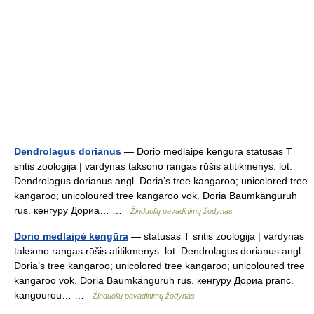
Dendrolagus dorianus
— Dorio medlaipė kengūra statusas T
sritis zoologija | vardynas taksono rangas rūšis atitikmenys: lot.
Dendrolagus dorianus angl. Doria’s tree kangaroo; unicolored tree
kangaroo; unicoloured tree kangaroo vok. Doria Baumkänguruh
rus. кенгуру Дориа… …
Žinduolių pavadinimų žodynas
Dorio medlaipė kengūra
— statusas T sritis zoologija | vardynas
taksono rangas rūšis atitikmenys: lot. Dendrolagus dorianus angl.
Doria’s tree kangaroo; unicolored tree kangaroo; unicoloured tree
kangaroo vok. Doria Baumkänguruh rus. кенгуру Дориа pranc.
kangourou… …
Žinduolių pavadinimų žodynas