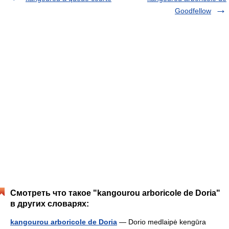
Goodfellow
Смотреть что такое "kangourou arboricole de Doria"
в других словарях:
kangourou arboricole de Doria
— Dorio medlaipė kengūra