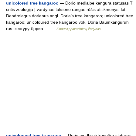
unicolored tree kangaroo
— Dorio medlaipė kengūra statusas T
sritis zoologija | vardynas taksono rangas rūšis atitikmenys: lot.
Dendrolagus dorianus angl. Doria’s tree kangaroo; unicolored tree
kangaroo; unicoloured tree kangaroo vok. Doria Baumkänguruh
rus. кенгуру Дориа… …
Žinduolių pavadinimų žodynas
unicoloured tree kangaroo
— Dorio medlaipė kengūra statusas