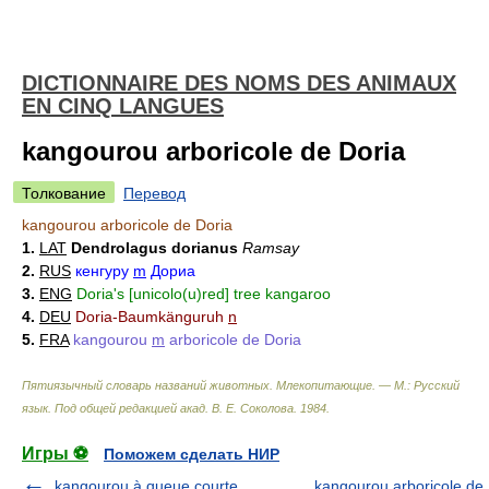
DICTIONNAIRE DES NOMS DES ANIMAUX
EN CINQ LANGUES
kangourou arboricole de Doria
Толкование
Перевод
kangourou arboricole de Doria
1.
LAT
Dendrolagus dorianus
Ramsay
2.
RUS
кенгуру
m
Дориа
3.
ENG
Doria's [unicolo(u)red] tree kangaroo
4.
DEU
Doria-Baumkänguruh
n
5.
FRA
kangourou
m
arboricole de Doria
Пятиязычный словарь названий животных. Млекопитающие. — М.: Русский
язык
.
Под общей редакцией акад. В. Е. Соколова
.
1984
.
Игры ⚽
Поможем сделать НИР
kangourou à queue courte
kangourou arboricole de